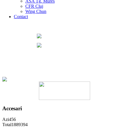
ASA Tg. Mures
CFR Cluj
Wing Chun
Contact
Accesari
Azi
456
Total
1889394