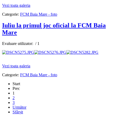
AdmirorGallery 4.5.0
, author/s
Vasiljevski
&
Kekeljevic
.
Vezi toata galeria
Categorie:
FCM Baia Mare - foto
Iuliu la primul joc oficial la FCM Baia
Mare
Evaluare utilizator:
/ 1
AdmirorGallery 4.5.0
, author/s
Vasiljevski
&
Kekeljevic
.
Vezi toata galeria
Categorie:
FCM Baia Mare - foto
Start
Prec
1
2
3
Următor
Sfârșit