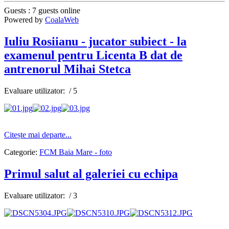
Guests : 7 guests online
Powered by
CoalaWeb
Iuliu Rosiianu - jucator subiect - la
examenul pentru Licenta B dat de
antrenorul Mihai Stetca
Evaluare utilizator:
/ 5
AdmirorGallery 4.5.0
, author/s
Vasiljevski
&
Kekeljevic
.
Citește mai departe...
Categorie:
FCM Baia Mare - foto
Primul salut al galeriei cu echipa
Evaluare utilizator:
/ 3