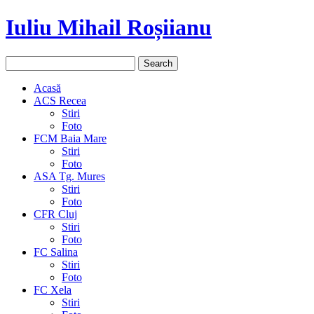
Iuliu Mihail Roșiianu
Acasă
ACS Recea
Stiri
Foto
FCM Baia Mare
Stiri
Foto
ASA Tg. Mures
Stiri
Foto
CFR Cluj
Stiri
Foto
FC Salina
Stiri
Foto
FC Xela
Stiri