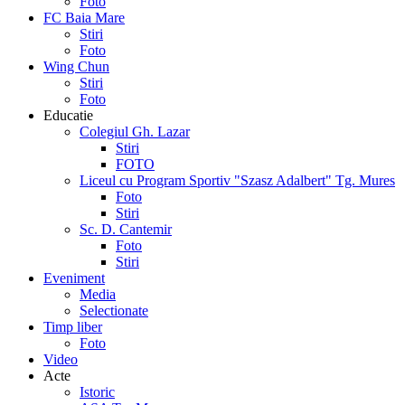
Foto
FC Baia Mare
Stiri
Foto
Wing Chun
Stiri
Foto
Educatie
Colegiul Gh. Lazar
Stiri
FOTO
Liceul cu Program Sportiv "Szasz Adalbert" Tg. Mures
Foto
Stiri
Sc. D. Cantemir
Foto
Stiri
Eveniment
Media
Selectionate
Timp liber
Foto
Video
Acte
Istoric