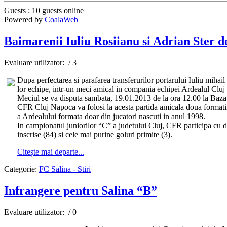
Guests : 10 guests online
Powered by
CoalaWeb
Baimarenii Iuliu Rosiianu si Adrian Ster d
Evaluare utilizator:
/ 3
Dupa perfectarea si parafarea transferurilor portarului Iuliu miha
lor echipe, intr-un meci amical in compania echipei Ardealul Clu
Meciul se va disputa sambata, 19.01.2013 de la ora 12.00 la Baza
CFR Cluj Napoca va folosi la acesta partida amicala doua formatii,
a Ardealului formata doar din jucatori nascuti in anul 1998.
In campionatul juniorilor “C” a judetului Cluj, CFR participa cu do
inscrise (84) si cele mai purine goluri primite (3).
Citește mai departe...
Categorie:
FC Salina - Stiri
Infrangere pentru Salina “B”
Evaluare utilizator:
/ 0