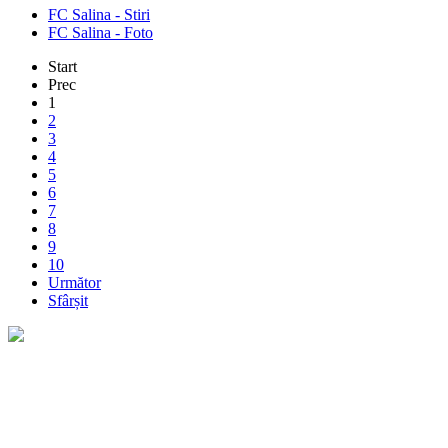
FC Salina - Stiri
FC Salina - Foto
Start
Prec
1
2
3
4
5
6
7
8
9
10
Următor
Sfârșit