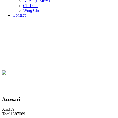
ASA Tg. Mures
CFR Cluj
Wing Chun
Contact
Accesari
Azi
339
Total
1887089