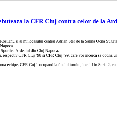
ebuteaza la CFR Cluj contra celor de la Ard
il Rosiianu si al mijlocasului central Adrian Ster de la Salina Ocna Sug
j Napoca.
 Sportiva Ardealul din Cluj Napoca.
 respectiv CFR Cluj ’98 si CFR Cluj ’99, care vor incerca sa obtina un r
ua echipe, CFR Cuj 1 ocupand la finalul turului, locul I in Seria 2, cu 8