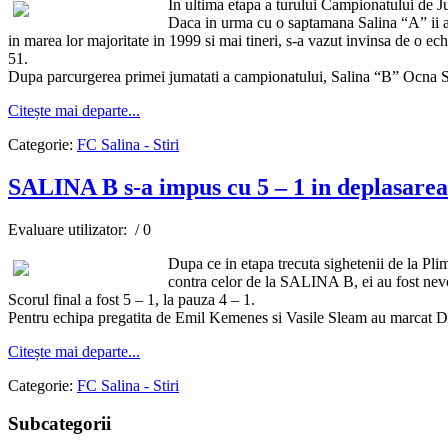
In ultima etapa a turului Campionatului de J
Daca in urma cu o saptamana Salina “A” ii ad
in marea lor majoritate in 1999 si mai tineri, s-a vazut invinsa de o ec
51.
Dupa parcurgerea primei jumatati a campionatului, Salina “B” Ocna Suga
Citește mai departe...
Categorie:
FC Salina - Stiri
SALINA B s-a impus cu 5 – 1 in deplasarea
Evaluare utilizator:
/ 0
Dupa ce in etapa trecuta sighetenii de la Pli
contra celor de la SALINA B, ei au fost nevoi
Scorul final a fost 5 – 1, la pauza 4 – 1.
Pentru echipa pregatita de Emil Kemenes si Vasile Sleam au marcat D
Citește mai departe...
Categorie:
FC Salina - Stiri
Subcategorii