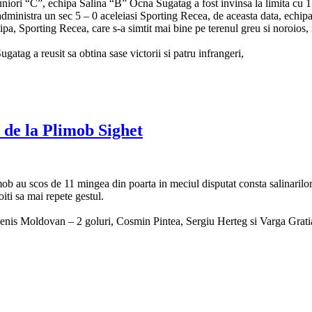
uniori “C”, echipa Salina “B” Ocna Sugatag a fost invinsa la limita cu 1
ministra un sec 5 – 0 aceleiasi Sporting Recea, de aceasta data, echipa
hipa, Sporting Recea, care s-a simtit mai bine pe terenul greu si noroios, 
tag a reusit sa obtina sase victorii si patru infrangeri,
 de la Plimob Sighet
mob au scos de 11 mingea din poarta in meciul disputat consta salinarilor
ti sa mai repete gestul.
enis Moldovan – 2 goluri, Cosmin Pintea, Sergiu Herteg si Varga Gratia