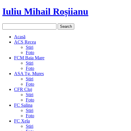
Iuliu Mihail Roșiianu
Acasă
ACS Recea
Stiri
Foto
FCM Baia Mare
Stiri
Foto
ASA Tg. Mures
Stiri
Foto
CFR Cluj
Stiri
Foto
FC Salina
Stiri
Foto
FC Xela
Stiri