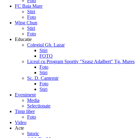
Foto
FC Baia Mare
Stiri
Foto
Wing Chun
Stiri
Foto
Educatie
Colegiul Gh. Lazar
Stiri
FOTO
Liceul cu Program Sportiv "Szasz Adalbert" Tg. Mures
Foto
Stiri
Sc. D. Cantemir
Foto
Stiri
Eveniment
Media
Selectionate
Timp liber
Foto
Video
Acte
Istoric