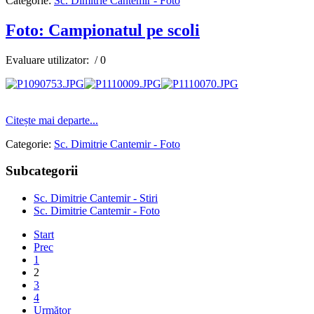
Categorie:
Sc. Dimitrie Cantemir - Foto
Foto: Campionatul pe scoli
Evaluare utilizator:
/ 0
AdmirorGallery 4.5.0
, author/s
Vasiljevski
&
Kekeljevic
.
Citește mai departe...
Categorie:
Sc. Dimitrie Cantemir - Foto
Subcategorii
Sc. Dimitrie Cantemir - Stiri
Sc. Dimitrie Cantemir - Foto
Start
Prec
1
2
3
4
Următor