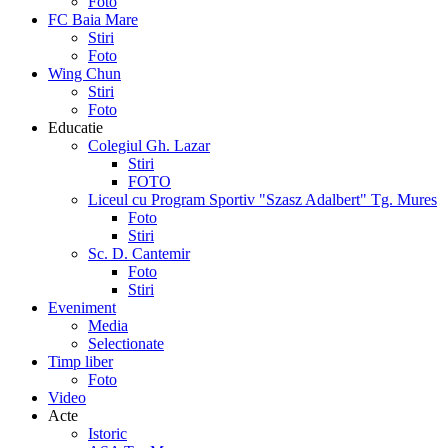
Foto
FC Baia Mare
Stiri
Foto
Wing Chun
Stiri
Foto
Educatie
Colegiul Gh. Lazar
Stiri
FOTO
Liceul cu Program Sportiv "Szasz Adalbert" Tg. Mures
Foto
Stiri
Sc. D. Cantemir
Foto
Stiri
Eveniment
Media
Selectionate
Timp liber
Foto
Video
Acte
Istoric