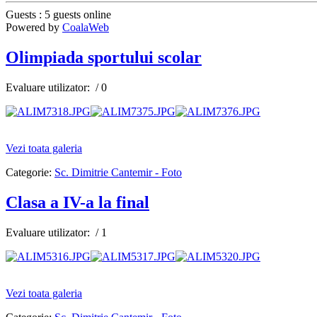
Guests : 5 guests online
Powered by
CoalaWeb
Olimpiada sportului scolar
Evaluare utilizator:
/ 0
AdmirorGallery 4.5.0
, author/s
Vasiljevski
&
Kekeljevic
.
Vezi toata galeria
Categorie:
Sc. Dimitrie Cantemir - Foto
Clasa a IV-a la final
Evaluare utilizator:
/ 1
AdmirorGallery 4.5.0
, author/s
Vasiljevski
&
Kekeljevic
.
Vezi toata galeria