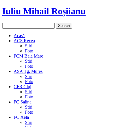
Iuliu Mihail Roșiianu
Acasă
ACS Recea
Stiri
Foto
FCM Baia Mare
Stiri
Foto
ASA Tg. Mures
Stiri
Foto
CFR Cluj
Stiri
Foto
FC Salina
Stiri
Foto
FC Xela
Stiri