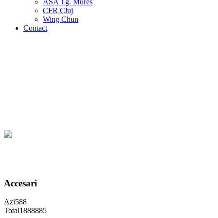
ASA Tg. Mures
CFR Cluj
Wing Chun
Contact
Accesari
Azi
588
Total
1888885