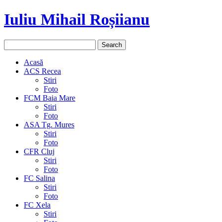
Iuliu Mihail Roșiianu
Acasă
ACS Recea
Stiri
Foto
FCM Baia Mare
Stiri
Foto
ASA Tg. Mures
Stiri
Foto
CFR Cluj
Stiri
Foto
FC Salina
Stiri
Foto
FC Xela
Stiri