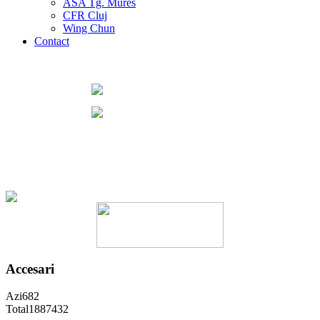
ASA Tg. Mures
CFR Cluj
Wing Chun
Contact
Accesari
Azi
682
Total
1887432