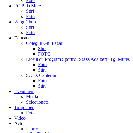
Foto
FC Baia Mare
Stiri
Foto
Wing Chun
Stiri
Foto
Educatie
Colegiul Gh. Lazar
Stiri
FOTO
Liceul cu Program Sportiv "Szasz Adalbert" Tg. Mures
Foto
Stiri
Sc. D. Cantemir
Foto
Stiri
Eveniment
Media
Selectionate
Timp liber
Foto
Video
Acte
Istoric