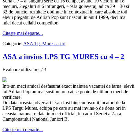
Seria a 7 – a, singura serie cu 16 echipe, avand 10 victorii in 18
meciuri, 2 egaluri si 6 infrangeri, + 9 la golaveraj, adica 39 – 30 si
32 de puncte, rezultate obtinute in contextual in care absolute toti
elevii pregatiti de Adrian Pop sunt nascuti in anul 1999, deci mai
mici decat ceilalti competitor.
Citește mai departe...
Categorie:
ASA Tg. Mures - stiri
ASA a invins LPS TG MURES cu 4 – 2
Evaluare utilizator:
/ 3
Intr-un meci amical desfasurat exact inaintea vacantei de iarna, elevii
lui Adrian Pop au mai sustinut un cat se poate de util nou meci de
verificare.
De data aceasta adversari le-au fost binecunoscutii jucatori de la
LPS Targu Mures, echipa pe care au mai invins-o de doua ori in
aceasta toamna, o data in meci official, in cadrul Seriei a 7-a a
Campionatului National Juniori B.
Citește mai departe...