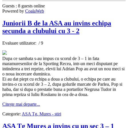
Guests : 8 guests online
Powered by
CoalaWeb
Juniorii B de la ASA au invins echipa
secunda a clubului cu 3 - 2
Evaluare utilizator:
/ 9
Dupa ce sambata s-au impus cu scorul de 3 – 1 in fata
maramuresenilor de la Sporting Recea, intr-un meci disputant pe
intinderea a trei reprize, elevii lui Adrian Pop au avut un nou meci si
o noua incercare duminica.
Ei au dat piept cu echipa a doua a clubului, o echipa pe care au
invins-o cu scorul de 3 – 2, dupa golurile marcate de Parlea, Pop si
haba, dar si dupa o prestatie buna a portarilor Negrusa Tudor in
prima repriza si Iuliu Rosiianu in cea de-a doua.
Citește mai departe...
Categorie:
ASA Tg. Mures - stiri
ASA Tg Mures a invins cu un sec 3 – 1