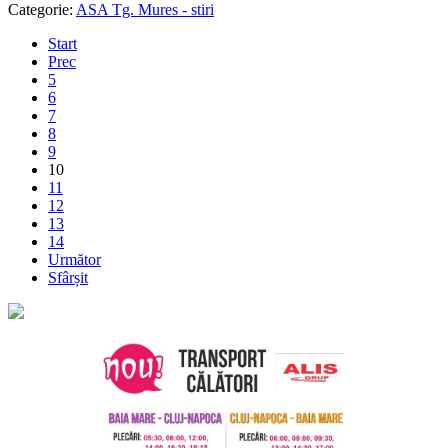
Categorie:
ASA Tg. Mures - stiri
Start
Prec
5
6
7
8
9
10
11
12
13
14
Următor
Sfârșit